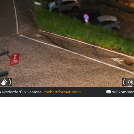
Niederdorf - Villabassa
mehr Informationen
Willkommen i