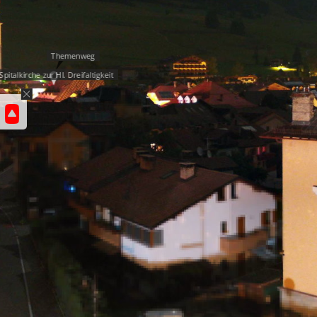
Themenweg
Spitalkirche zur Hl. Dreifaltigkeit